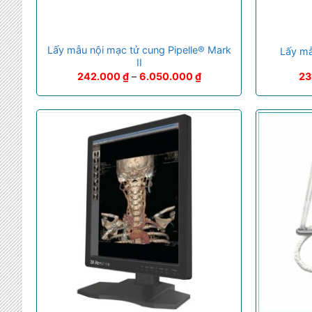
Lấy mẫu nội mạc tử cung Pipelle® Mark
Lấy mẫ
II
242.000
₫
–
6.050.000
₫
23