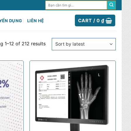
Search
for:
CART /
0
₫
YỂN DỤNG
LIÊN HỆ
g 1–12 of 212 results