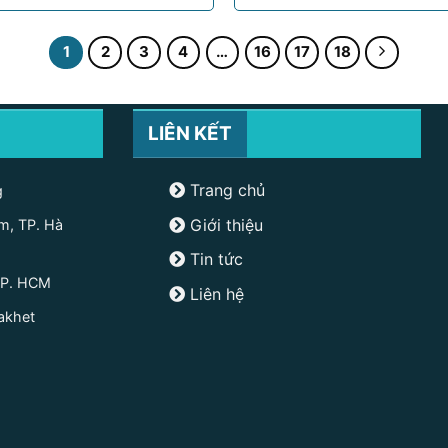
1
2
3
4
…
16
17
18
LIÊN KẾT
Trang chủ
g
Giới thiệu
m, TP. Hà
Tin tức
TP. HCM
Liên hệ
akhet