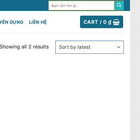
Search
for:
CART /
0
₫
YỂN DỤNG
LIÊN HỆ
Showing all 2 results