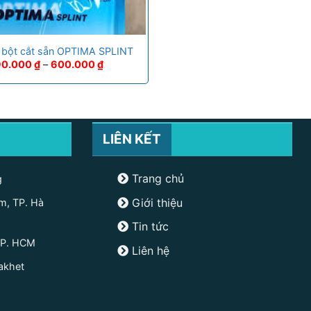
 bột cắt sẵn OPTIMA SPLINT
90.000
₫
–
600.000
₫
LIÊN KẾT
Trang chủ
g
Giới thiệu
m, TP. Hà
Tin tức
TP. HCM
Liên hệ
akhet