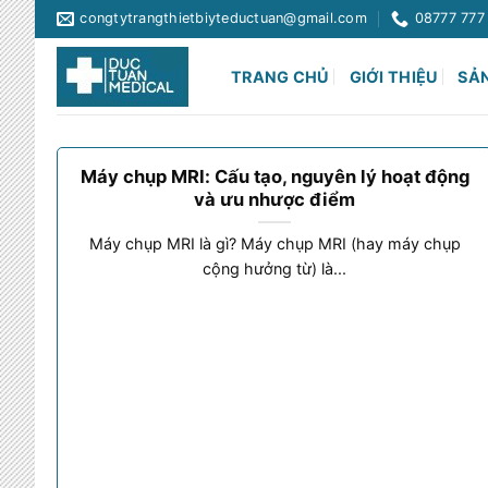
Chuyển
congtytrangthietbiyteductuan@gmail.com
08777 777
đến
nội
TRANG CHỦ
GIỚI THIỆU
SẢ
dung
Máy chụp MRI: Cấu tạo, nguyên lý hoạt động
và ưu nhược điểm
Máy chụp MRI là gì? Máy chụp MRI (hay máy chụp
cộng hưởng từ) là...