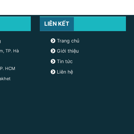
LIÊN KẾT
Trang chủ
g
Giới thiệu
m, TP. Hà
Tin tức
TP. HCM
Liên hệ
akhet