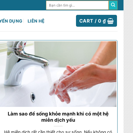
Search
for:
CART /
0
₫
YỂN DỤNG
LIÊN HỆ
Làm sao để sống khỏe mạnh khi có một hệ
miễn dịch yếu
Hệ miễn dịch rất cần thiết cho sự sống. Nếu không có