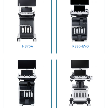
HS70A
RS80-EVO