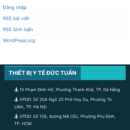
Đăng nhập
RSS bài viết
RSS bình luận
WordPress.org
THIẾT BỊ Y TẾ ĐỨC TUẤN
10 Phạm Đình Hổ, Phường Thanh Khê, TP. Đà Nẵng
VPDD: Số 20A Ngõ 20 Phố Huy Du, Phường Từ
Liêm, TP. Hà Nội
VPDD: Số 156, đường Mễ Cốc, Phường Phú Định,
TP. HCM