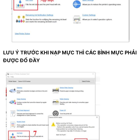
LƯU Ý TRƯỚC KHI NẠP MỰC THÌ CÁC BÌNH MỰC PHẢI
ĐƯỢC ĐỔ ĐẦY