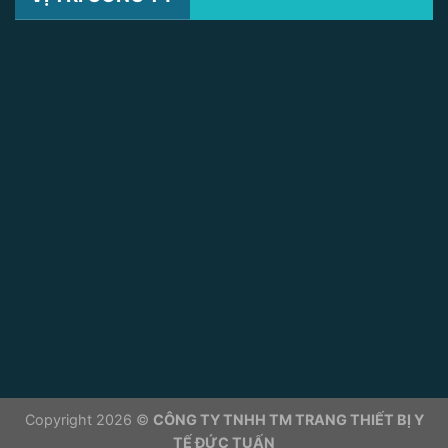
Copyright 2026 ©
CÔNG TY TNHH TM TRANG THIẾT BỊ Y
TẾ ĐỨC TUẤN