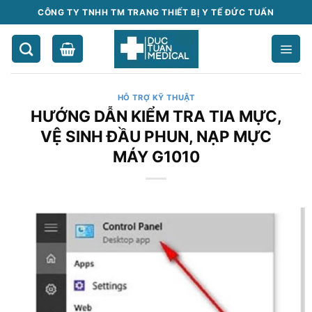
Chuyển
CÔNG TY TNHH TM TRANG THIẾT BỊ Y TẾ ĐỨC TUẤN
đến
nội
dung
HỖ TRỢ KỸ THUẬT
HƯỚNG DẪN KIỂM TRA TIA MỰC,
VỆ SINH ĐẦU PHUN, NẠP MỰC
MÁY G1010